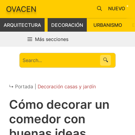
Saltar
OVACEN
NUEVO
al
contenido
ARQUITECTURA
DECORACIÓN
URBANISMO
Más secciones
🔍
↳ Portada |
Decoración casas y jardín
Cómo decorar un
comedor con
buenas ideas