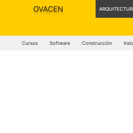
Saltar
OVACEN
ARQUITECTUR
al
contenido
Cursos
Software
Construcción
Inst