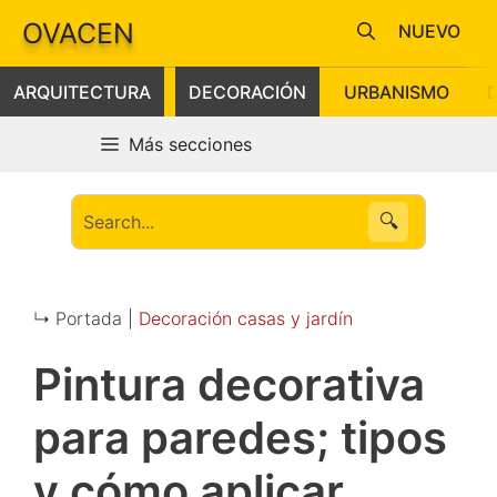
Saltar
OVACEN
NUEVO
al
contenido
ARQUITECTURA
DECORACIÓN
URBANISMO
Más secciones
🔍
↳ Portada |
Decoración casas y jardín
Pintura decorativa
para paredes; tipos
y cómo aplicar