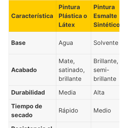
Pintura
Pintura
Característica
Plástica o
Esmalte
Látex
Sintético
Base
Agua
Solvente
Mate,
Brillante,
Acabado
satinado,
semi-
brillante
brillante
Durabilidad
Media
Alta
Tiempo de
Rápido
Medio
secado