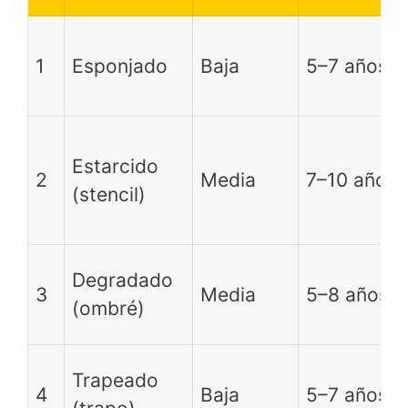
1
Esponjado
Baja
5–7 años
Estarcido
2
Media
7–10 años
(stencil)
Degradado
3
Media
5–8 años
(ombré)
Trapeado
4
Baja
5–7 años