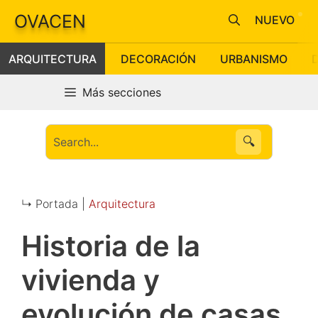
Saltar
OVACEN
NUEVO
al
contenido
ARQUITECTURA
DECORACIÓN
URBANISMO
Más secciones
🔍
↳ Portada |
Arquitectura
Historia de la
vivienda y
evolución de casas