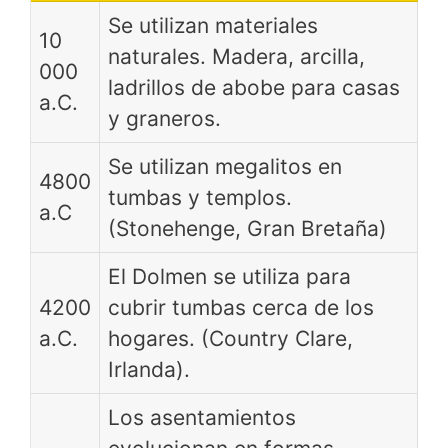
Se utilizan materiales
10
naturales. Madera, arcilla,
000
ladrillos de abobe para casas
a.C.
y graneros.
Se utilizan megalitos en
4800
tumbas y templos.
a.C
(Stonehenge, Gran Bretaña)
El Dolmen se utiliza para
4200
cubrir tumbas cerca de los
a.C.
hogares. (Country Clare,
Irlanda).
Los asentamientos