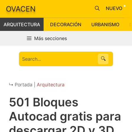
Saltar
OVACEN
NUEVO
al
contenido
ARQUITECTURA
DECORACIÓN
URBANISMO
Más secciones
🔍
↳ Portada |
Arquitectura
501 Bloques
Autocad gratis para
descargar 2D y 3D