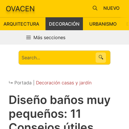
Saltar
OVACEN
NUEVO
al
contenido
ARQUITECTURA
DECORACIÓN
URBANISMO
Más secciones
🔍
↳ Portada |
Decoración casas y jardín
Diseño baños muy
pequeños: 11
Consejos útiles