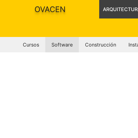
Saltar
OVACEN
ARQUITECTUR
al
contenido
Cursos
Software
Construcción
Inst