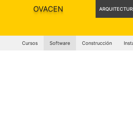
Saltar
OVACEN
ARQUITECTUR
al
contenido
Cursos
Software
Construcción
Inst