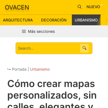
Saltar
OVACEN
NUEVO
al
contenido
ARQUITECTURA
DECORACIÓN
URBANISMO
Más secciones
🔍
↳ Portada |
Urbanismo
Cómo crear mapas
personalizados, sin
calles, elegantes y