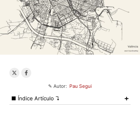
✎ Autor:
Pau Segui
■ Índice Artículo ↴