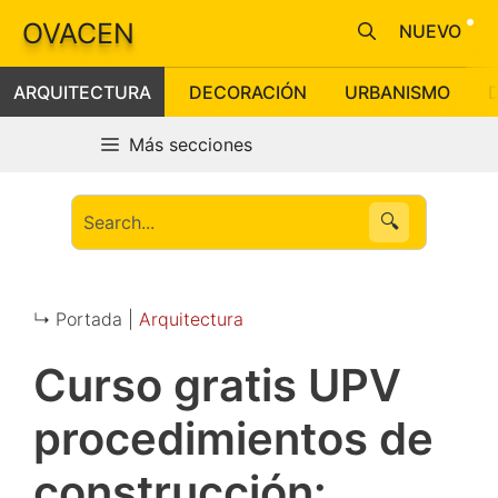
Saltar
OVACEN
NUEVO
al
contenido
ARQUITECTURA
DECORACIÓN
URBANISMO
Más secciones
🔍
↳ Portada |
Arquitectura
Curso gratis UPV
procedimientos de
construcción: