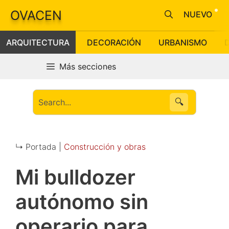
Saltar
OVACEN
NUEVO
al
contenido
ARQUITECTURA
DECORACIÓN
URBANISMO
Más secciones
🔍
↳ Portada |
Construcción y obras
Mi bulldozer
autónomo sin
operario para