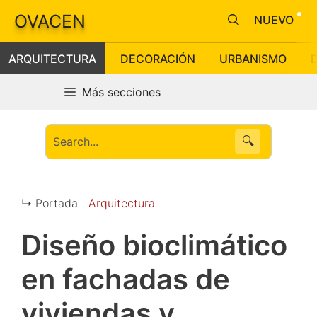
Saltar
OVACEN
NUEVO
al
contenido
ARQUITECTURA
DECORACIÓN
URBANISMO
Más secciones
🔍
↳ Portada |
Arquitectura
Diseño bioclimático
en fachadas de
viviendas y