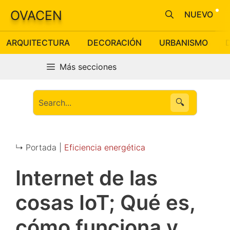
Saltar
OVACEN
NUEVO
al
contenido
ARQUITECTURA
DECORACIÓN
URBANISMO
Más secciones
🔍
↳ Portada |
Eficiencia energética
Internet de las
cosas IoT; Qué es,
cómo funciona y