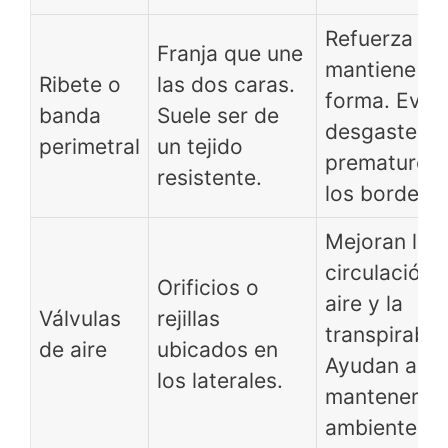
Refuerza y
Franja que une
mantiene la
Ribete o
las dos caras.
forma. Evita
banda
Suele ser de
desgaste
perimetral
un tejido
prematuro 
resistente.
los bordes.
Mejoran la
circulación 
Orificios o
aire y la
Válvulas
rejillas
transpirabil
de aire
ubicados en
Ayudan a
los laterales.
mantenerlo 
ambiente se