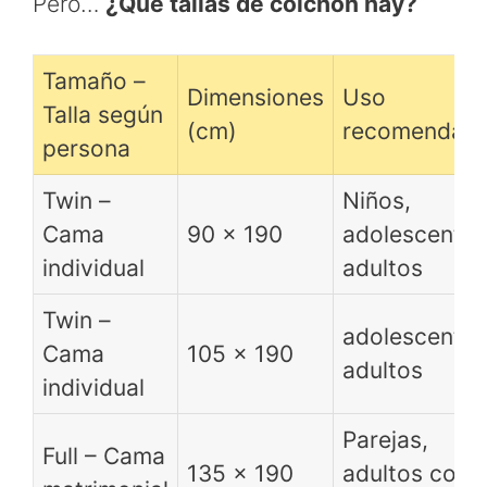
Pero…
¿Qué tallas de colchón hay?
Tamaño –
Dimensiones
Uso
Talla según
(cm)
recomendad
persona
Twin –
Niños,
Cama
90 x 190
adolescentes
individual
adultos
Twin –
adolescentes
Cama
105 x 190
adultos
individual
Parejas,
Full – Cama
135 x 190
adultos con