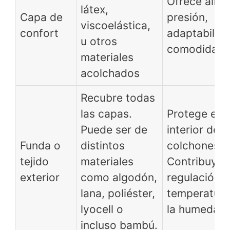
Ofrece alivi
látex,
Capa de
presión,
viscoelástica,
confort
adaptabilid
u otros
comodidad
materiales
acolchados
Recubre todas
las capas.
Protege el
Puede ser de
interior de l
Funda o
distintos
colchones.
tejido
materiales
Contribuye a
exterior
como algodón,
regulación d
lana, poliéster,
temperatura
lyocell o
la humedad.
incluso bambú.