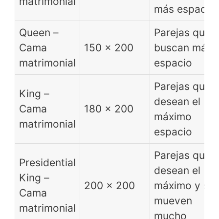
matrimonial
más espacio
Queen –
Parejas que
Cama
150 x 200
buscan más
matrimonial
espacio
Parejas que
King –
desean el
Cama
180 x 200
máximo
matrimonial
espacio
Parejas que
Presidential
desean el
King –
200 x 200
máximo y se
Cama
mueven
matrimonial
mucho