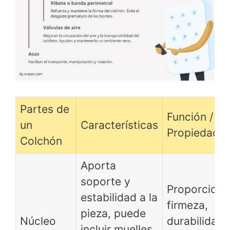
Partes de
Función /
un
Características
Propiedade
Colchón
Aporta
soporte y
Proporciona
estabilidad a la
firmeza,
pieza, puede
Núcleo
durabilidad 
incluir muelles,