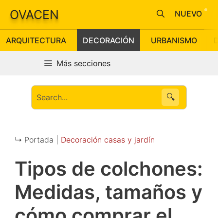
Saltar
OVACEN
NUEVO
al
contenido
ARQUITECTURA
DECORACIÓN
URBANISMO
Más secciones
🔍
↳ Portada |
Decoración casas y jardín
Tipos de colchones:
Medidas, tamaños y
cómo comprar el