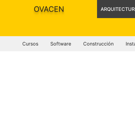
Saltar
OVACEN
ARQUITECTUR
al
contenido
Cursos
Software
Construcción
Inst