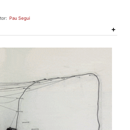
tor:
Pau Segui