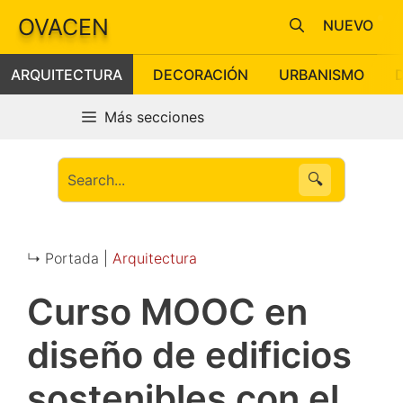
Saltar
OVACEN
NUEVO
al
contenido
ARQUITECTURA
DECORACIÓN
URBANISMO
Más secciones
🔍
↳ Portada |
Arquitectura
Curso MOOC en
diseño de edificios
sostenibles con el