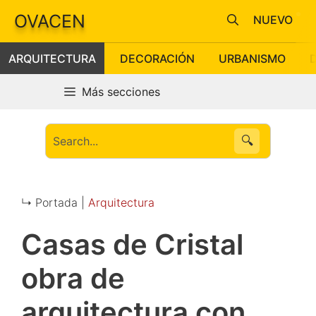
Saltar
OVACEN
NUEVO
al
contenido
ARQUITECTURA
DECORACIÓN
URBANISMO
Más secciones
🔍
↳ Portada |
Arquitectura
Casas de Cristal
obra de
arquitectura con