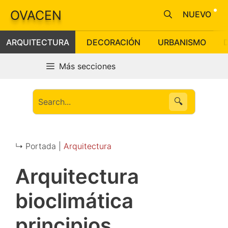
Saltar
OVACEN
NUEVO
al
contenido
ARQUITECTURA
DECORACIÓN
URBANISMO
Más secciones
🔍
↳ Portada |
Arquitectura
Arquitectura
bioclimática
principios