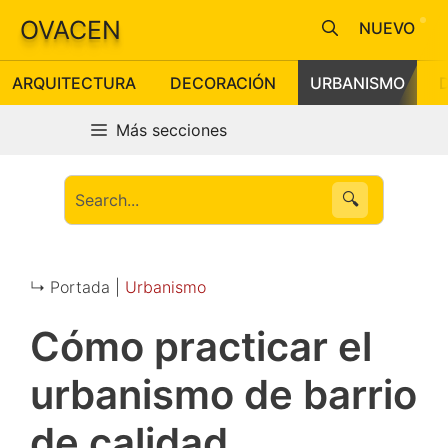
Saltar
OVACEN
NUEVO
al
contenido
ARQUITECTURA
DECORACIÓN
URBANISMO
Más secciones
🔍
↳ Portada |
Urbanismo
Cómo practicar el
urbanismo de barrio
de calidad