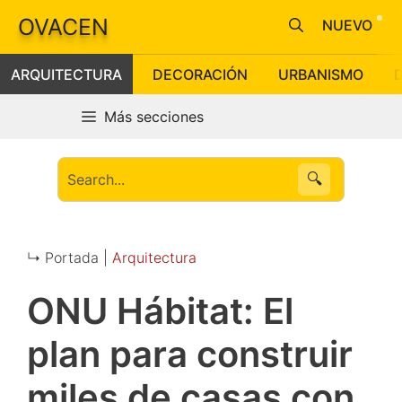
Saltar
OVACEN
NUEVO
al
contenido
ARQUITECTURA
DECORACIÓN
URBANISMO
Más secciones
🔍
↳ Portada |
Arquitectura
ONU Hábitat: El
plan para construir
miles de casas con