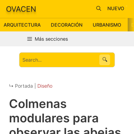
Saltar
OVACEN
NUEVO
al
contenido
ARQUITECTURA
DECORACIÓN
URBANISMO
Más secciones
🔍
↳ Portada |
Diseño
Colmenas
modulares para
observar las abejas