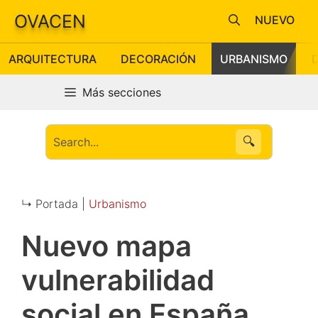
Saltar
OVACEN
NUEVO
al
contenido
ARQUITECTURA
DECORACIÓN
URBANISMO
Más secciones
🔍
↳ Portada |
Urbanismo
Nuevo mapa
vulnerabilidad
social en España