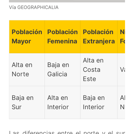
Vía GEOGRAPHICALIA
Población
Población
Población
Nive
Mayor
Femenina
Extranjera
For
Alta en
Alta en
Baja en
Costa
Vari
Norte
Galicia
Este
Baja en
Alta en
Baja en
Alto
Sur
Interior
Interior
Nort
Las diferencias entre el norte y el sur