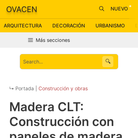
Saltar
OVACEN
NUEVO
al
contenido
ARQUITECTURA
DECORACIÓN
URBANISMO
Más secciones
🔍
↳ Portada |
Construcción y obras
Madera CLT:
Construcción con
paneles de madera