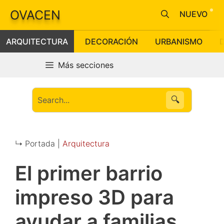
Saltar
OVACEN
NUEVO
al
contenido
ARQUITECTURA
DECORACIÓN
URBANISMO
Más secciones
🔍
↳ Portada |
Arquitectura
El primer barrio
impreso 3D para
ayudar a familias