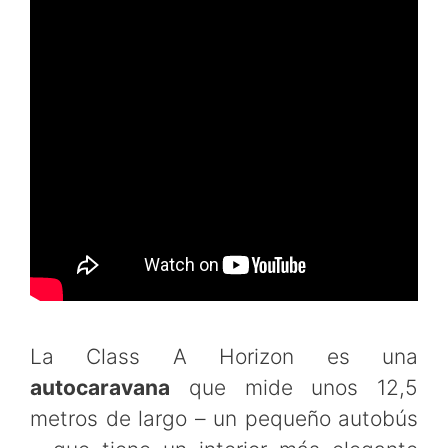
La Class A Horizon es una
autocaravana
que mide unos 12,5
metros de largo – un pequeño autobús