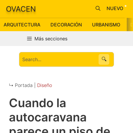
Saltar
OVACEN
NUEVO
al
contenido
ARQUITECTURA
DECORACIÓN
URBANISMO
Más secciones
🔍
↳ Portada |
Diseño
Cuando la
autocaravana
parece un piso de