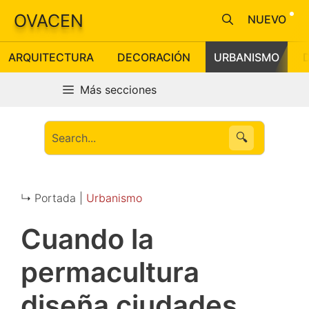
Saltar
OVACEN
NUEVO
al
contenido
ARQUITECTURA
DECORACIÓN
URBANISMO
Más secciones
🔍
↳ Portada |
Urbanismo
Cuando la
permacultura
diseña ciudades