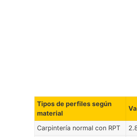
Tipos de perfiles según
Va
material
Carpintería normal con RPT
2.