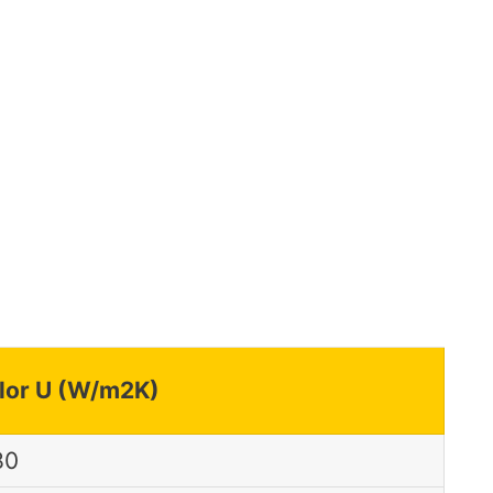
lor U (W/m2K)
80