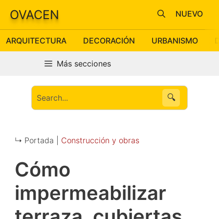
Saltar
OVACEN
NUEVO
al
contenido
ARQUITECTURA
DECORACIÓN
URBANISMO
Más secciones
🔍
↳ Portada |
Construcción y obras
Cómo
impermeabilizar
terraza, cubiertas,