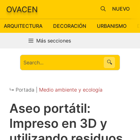
Saltar
OVACEN
NUEVO
al
contenido
ARQUITECTURA
DECORACIÓN
URBANISMO
Más secciones
🔍
↳ Portada |
Medio ambiente y ecología
Aseo portátil:
Impreso en 3D y
utilizando residuos