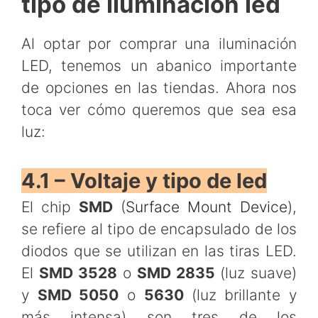
tipo de iluminación led
Al optar por comprar una iluminación
LED, tenemos un abanico importante
de opciones en las tiendas. Ahora nos
toca ver cómo queremos que sea esa
luz:
4.1 – Voltaje y tipo de led
El chip
SMD
(
Surface Mount Device
),
se refiere al tipo de encapsulado de los
diodos que se utilizan en las tiras LED.
El
SMD 3528
o
SMD 2835
(luz suave)
y
SMD 5050
o
5630
(luz brillante y
más intensa) son tres de los