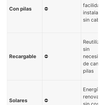
facilidad
Con pilas
⛔️
instalaci
sin cable
Reutilizab
sin
Recargable
⛔️
necesida
de cambi
pilas
Energía
renovabl
Solares
⛔️
sin costo