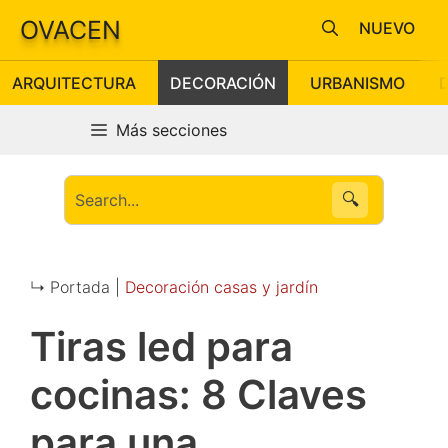
Saltar
OVACEN
NUEVO
al
contenido
ARQUITECTURA
DECORACIÓN
URBANISMO
Más secciones
🔍
↳ Portada |
Decoración casas y jardín
Tiras led para
cocinas: 8 Claves
para una