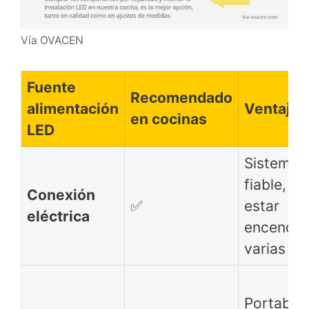
Vía OVACEN
Fuente
Recomendado
alimentación
Ventajas
en cocinas
LED
Sistema
fiable, p
Conexión
✅
estar
eléctrica
encendid
varias ho
Portabili