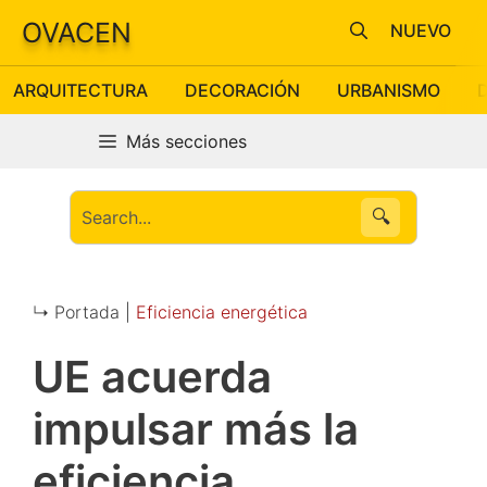
Saltar
OVACEN
NUEVO
al
contenido
ARQUITECTURA
DECORACIÓN
URBANISMO
Más secciones
🔍
↳ Portada |
Eficiencia energética
UE acuerda
impulsar más la
eficiencia