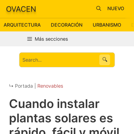
Saltar
OVACEN
NUEVO
al
contenido
ARQUITECTURA
DECORACIÓN
URBANISMO
Más secciones
🔍
↳ Portada |
Renovables
Cuando instalar
plantas solares es
rápido, fácil y móvil