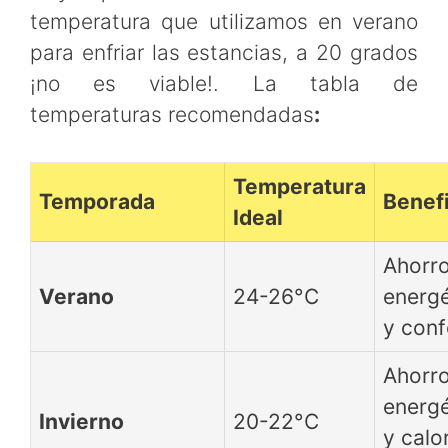
temperatura que utilizamos en verano
para enfriar las estancias, a 20 grados
¡no es viable!. La tabla de
temperaturas recomendadas
:
Temperatura
Temporada
Benef
Ideal
Ahorr
Verano
24-26°C
energé
y conf
Ahorr
energé
Invierno
20-22°C
y calo