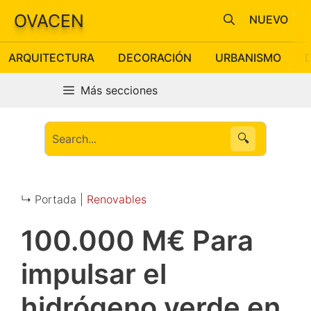
Saltar
OVACEN
NUEVO
al
contenido
ARQUITECTURA
DECORACIÓN
URBANISMO
Más secciones
🔍
↳ Portada |
Renovables
100.000 M€ Para
impulsar el
hidrógeno verde en