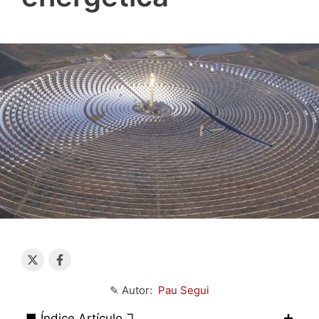
✎ Autor:
Pau Segui
■ Índice Artículo ↴