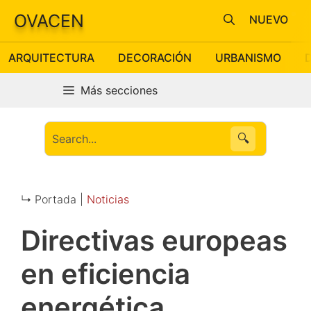
Saltar
OVACEN
NUEVO
al
contenido
ARQUITECTURA
DECORACIÓN
URBANISMO
Más secciones
🔍
↳ Portada |
Noticias
Directivas europeas
en eficiencia
energética