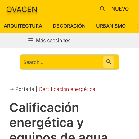
Saltar
OVACEN
NUEVO
al
contenido
ARQUITECTURA
DECORACIÓN
URBANISMO
Más secciones
🔍
↳ Portada |
Certificación energética
Calificación
energética y
equipos de agua