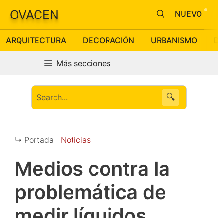
Saltar
OVACEN
NUEVO
al
contenido
ARQUITECTURA
DECORACIÓN
URBANISMO
Más secciones
🔍
↳ Portada |
Noticias
Medios contra la
problemática de
medir líquidos