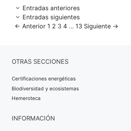
Entradas anteriores
Entradas siguientes
Página
Página
Página
Página
Página
←
Anterior
1
2
3
4
…
13
Siguiente
→
OTRAS SECCIONES
Certificaciones energéticas
Biodiversidad y ecosistemas
Hemeroteca
INFORMACIÓN