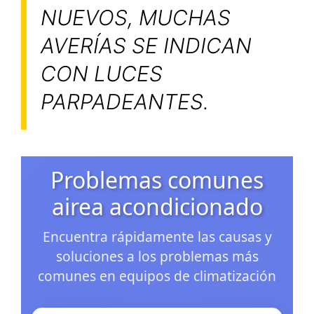
NUEVOS, MUCHAS
AVERÍAS SE INDICAN
CON LUCES
PARPADEANTES.
Problemas comunes
airea acondicionado
Encuentra rápidamente las causas y
soluciones a los problemas más
comunes en equipos de climatización