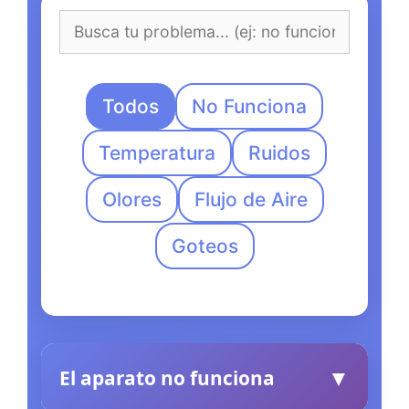
Todos
No Funciona
Temperatura
Ruidos
Olores
Flujo de Aire
Goteos
▼
El aparato no funciona